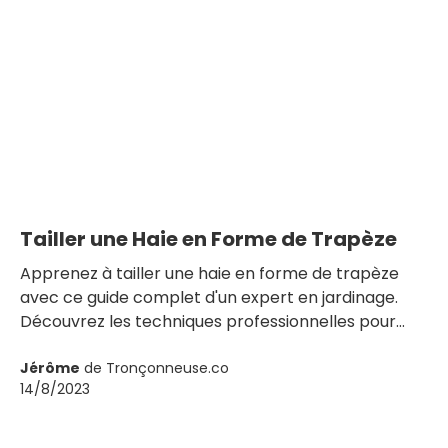
Tailler une Haie en Forme de Trapèze
Apprenez à tailler une haie en forme de trapèze
avec ce guide complet d'un expert en jardinage.
Découvrez les techniques professionnelles pour
une coupe précise et esthétique, de la taille du
sommet à l'inclinaison de la lame. Donnez à votre
Jérôme
de Tronçonneuse.co
14/8/2023
haie une forme unique et fonctionnelle dès
aujourd'hui !