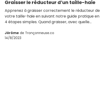
Graisser le réducteur d’un taille-haie
Apprenez à graisser correctement le réducteur de
votre taille-haie en suivant notre guide pratique en
4 étapes simples. Quand graisser, avec quelle
graisse, comment procéder ? Tous les conseils
pour prolonger la durée de vie de votre matériel.
Jérôme
de Tronçonneuse.co
14/8/2023