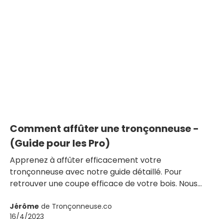
Comment affûter une tronçonneuse -
(Guide pour les Pro)
Apprenez à affûter efficacement votre
tronçonneuse avec notre guide détaillé. Pour
retrouver une coupe efficace de votre bois. Nous
vous montrons également comment vérifier le
tranchant de votre tronçonneuse pour éviter les
Jérôme
de Tronçonneuse.co
16/4/2023
déceptions et les coupes difficiles.