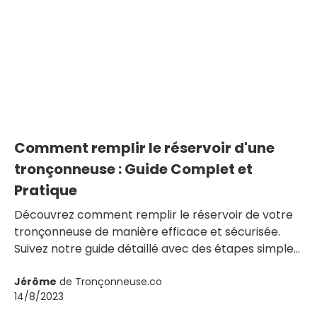
Comment remplir le réservoir d'une
tronçonneuse : Guide Complet et
Pratique
Découvrez comment remplir le réservoir de votre
tronçonneuse de manière efficace et sécurisée.
Suivez notre guide détaillé avec des étapes simples,
des conseils et des astuces pour un remplissage
optimal. Apprenez à utiliser un bidon combiné et à
Jérôme
de Tronçonneuse.co
14/8/2023
éviter les débordements.