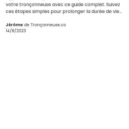
votre tronçonneuse avec ce guide complet. Suivez
ces étapes simples pour prolonger la durée de vie
de votre machine et assurer une performance
optimale. Consultez tronçonneuse.co pour plus de
Jérôme
de Tronçonneuse.co
14/8/2023
conseils !