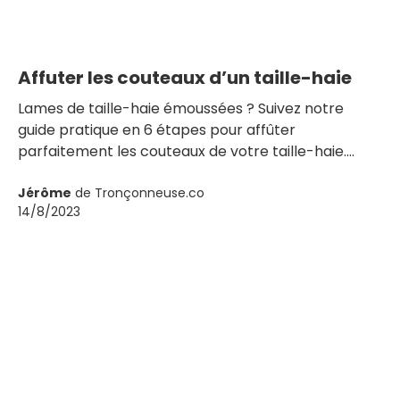
Affuter les couteaux d’un taille-haie
Lames de taille-haie émoussées ? Suivez notre
guide pratique en 6 étapes pour affûter
parfaitement les couteaux de votre taille-haie.
Méthode simple avec lime et pierre à affûter pour
retrouver un tranchant impeccable.
Jérôme
de Tronçonneuse.co
14/8/2023