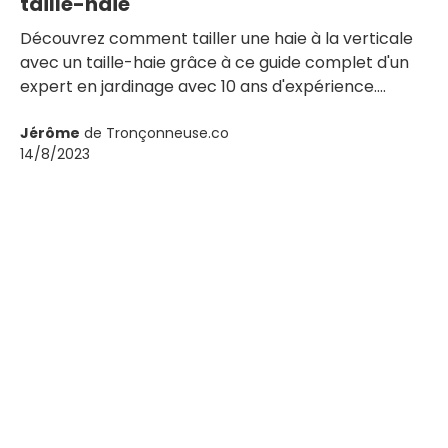
taille-haie
Découvrez comment tailler une haie à la verticale
avec un taille-haie grâce à ce guide complet d'un
expert en jardinage avec 10 ans d'expérience.
Apprenez les techniques et conseils professionnels
pour une coupe précise et esthétique. Transformez
Jérôme
de Tronçonneuse.co
14/8/2023
votre jardin dès aujourd'hui !