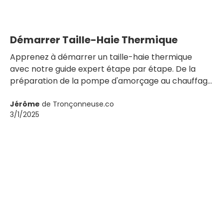
Démarrer Taille-Haie Thermique
Apprenez à démarrer un taille-haie thermique
avec notre guide expert étape par étape. De la
préparation de la pompe d'amorçage au chauffage
du moteur, maîtrisez l'art du démarrage pour une
taille précise et efficace
Jérôme
de Tronçonneuse.co
3/1/2025