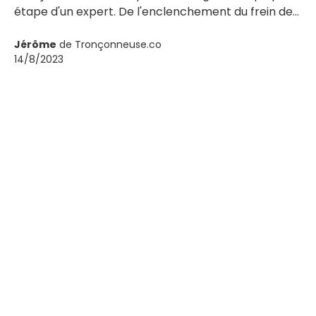
étape d'un expert. De l'enclenchement du frein de
chaîne à l'accélération pour un régime moteur
stable, apprenez les techniques professionnelles
Jérôme
de Tronçonneuse.co
14/8/2023
pour un démarrage sûr et efficace. Commencez à
utiliser votre tronçonneuse comme un pro dès
aujourd'hui !