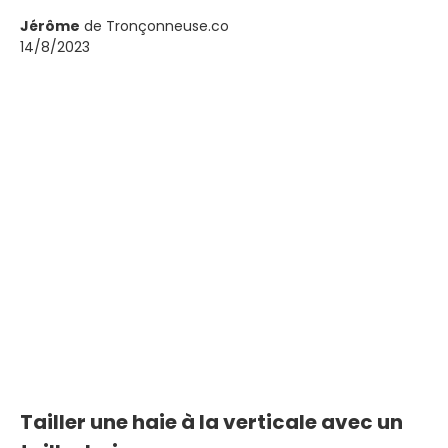
coupe précise, du guidage horizontal de la lame à
l'évacuation des déchets de coupe. Transformez
Jérôme
de Tronçonneuse.co
14/8/2023
votre haie en une œuvre d'art dès aujourd'hui !
Tailler une haie à la verticale avec un